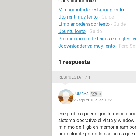
Consulta también:
Mi cumputador esta muy lento
Utorrent muy lento
- Guide
Limpiar ordenador lento
- Guide
Ubuntu lento
- Guide
Pronunciación de textos en inglés le
Jdownloader va muy lento
-
Foro So
1 respuesta
RESPUESTA 1 / 1
JUMBAS
8
26 ago 2010 a las 19:21
ese problea puede que tu disco duro
sistema operativo el vista y window
minimo de 1 gb en memoria ram pon
protector de pantalla ese no es qu