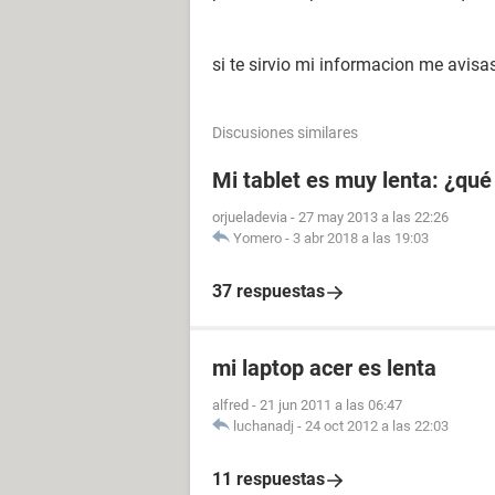
si te sirvio mi informacion me avisa
Discusiones similares
Mi tablet es muy lenta: ¿qu
orjueladevia
-
27 may 2013 a las 22:26
Yomero
-
3 abr 2018 a las 19:03
37 respuestas
mi laptop acer es lenta
alfred
-
21 jun 2011 a las 06:47
luchanadj
-
24 oct 2012 a las 22:03
11 respuestas