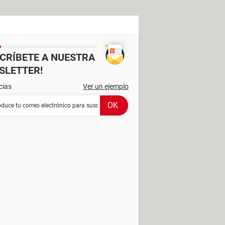
SCRÍBETE A NUESTRA
SLETTER!
cias
Ver un ejemplo