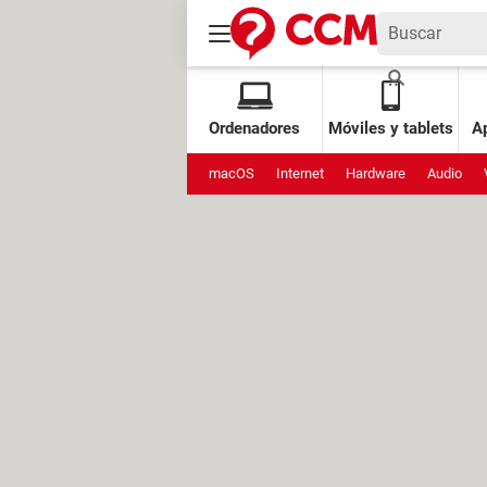
Ordenadores
Móviles y tablets
Ap
macOS
Internet
Hardware
Audio