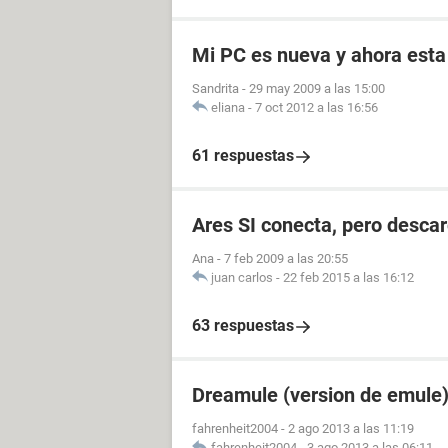
Mi PC es nueva y ahora esta
Sandrita
-
29 may 2009 a las 15:00
eliana
-
7 oct 2012 a las 16:56
61 respuestas
Ares SI conecta, pero desca
Ana
-
7 feb 2009 a las 20:55
juan carlos
-
22 feb 2015 a las 16:12
63 respuestas
Dreamule (version de emule)
fahrenheit2004
-
2 ago 2013 a las 11:19
fahrenheit2004
-
3 ago 2013 a las 06:11