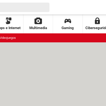
ps e Internet
Multimedia
Gaming
Cibersegurid
Videojuegos