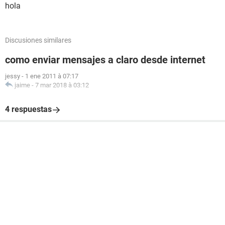
hola
Discusiones similares
como enviar mensajes a claro desde internet
jessy
-
1 ene 2011 à 07:17
jaime
-
7 mar 2018 à 03:12
4 respuestas