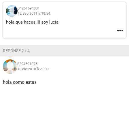
04261694831
12 sep 2011 à 19:54
hola que haces.!!! soy lucia
RÉPONSE 2 / 4
8294591875
13 dic 2010 à 21:09
hola como estas