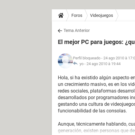
Foros
Videojuegos
Tema Anterior
El mejor PC para juegos: ¿qu
Perfil bloqueado
- 24 ago 2010 à 17:
yo -
24 ago 2010 à 19:44
Hola, si ha existido algún aspecto 
un crecimiento masivo, es en los v
redes sociales, plataformas desarro
desarrollados por programadores in
gestando una cultura de videojuegos
funcionabilidad de las consolas.
Aunque, técnicamente hablando, cual
generación, existen personas que ded