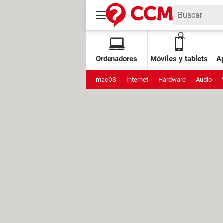
Ordenadores
Móviles y tablets
Ap
macOS
Internet
Hardware
Audio