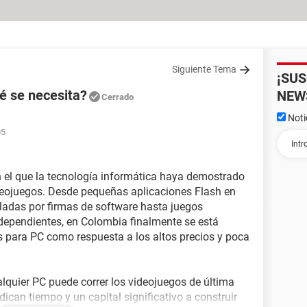
Siguiente Tema
¡SU
é se necesita?
NEW
Cerrado
Noti
05
en el que la tecnología informática haya demostrado
ideojuegos. Desde pequeñas aplicaciones Flash en
lladas por firmas de software hasta juegos
dependientes, en Colombia finalmente se está
 para PC como respuesta a los altos precios y poca
quier PC puede correr los videojuegos de última
ican tiempo y un capital significativo a construir