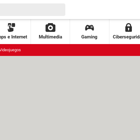
ps e Internet
Multimedia
Gaming
Cibersegurid
Videojuegos