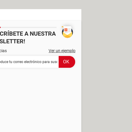
SCRÍBETE A NUESTRA
SLETTER!
cias
Ver un ejemplo