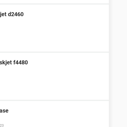
jet d2460
skjet f4480
ease
:23