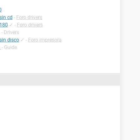
0
sin cd
-
Foro drivers
4180
✓
-
Foro drivers
- Drivers
sin disco
✓
-
Foro impresora
p
- Guide