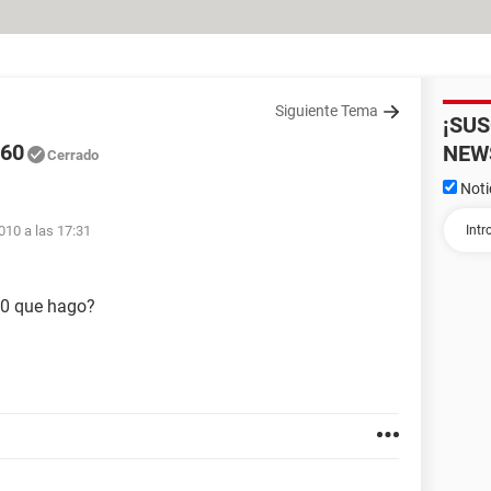
Siguiente Tema
¡SU
460
NEW
Cerrado
Noti
010 a las 17:31
60 que hago?