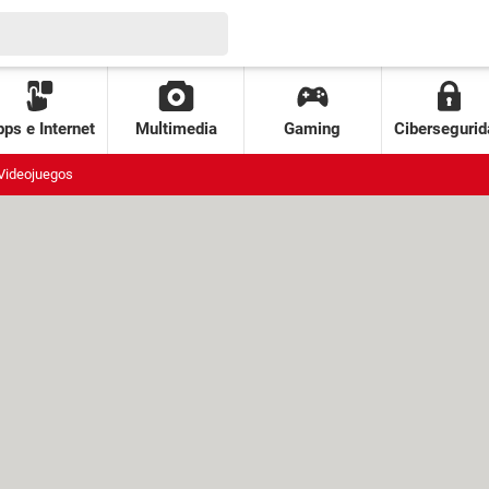
ps e Internet
Multimedia
Gaming
Cibersegurid
Videojuegos