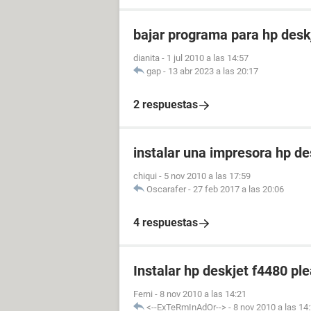
bajar programa para hp desk
dianita
-
1 jul 2010 a las 14:57
gap
-
13 abr 2023 a las 20:17
2 respuestas
instalar una impresora hp de
chiqui
-
5 nov 2010 a las 17:59
Oscarafer
-
27 feb 2017 a las 20:06
4 respuestas
Instalar hp deskjet f4480 pl
Ferni
-
8 nov 2010 a las 14:21
<--ExTeRmInAdOr-->
-
8 nov 2010 a las 14