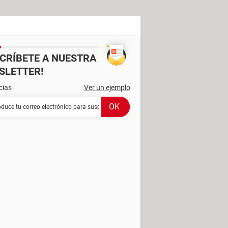
SCRÍBETE A NUESTRA
SLETTER!
cias
Ver un ejemplo