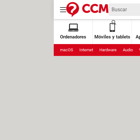
Ordenadores
Móviles y tablets
Ap
macOS
Internet
Hardware
Audio