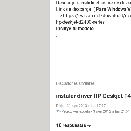
Descarga e
instala
el siguiente driv
Link de descarga: (
Para Windows V
---> https://es.ccm.net/download/de
hp-deskjet-d2400-series
Incluye tu modelo
.
Discusiones similares
instalar driver HP Deskjet F
Dida
-
31 ago 2010 a las 17:17
Vikruz Venezuela
-
3 sep 2012 a las 21:51
10 respuestas