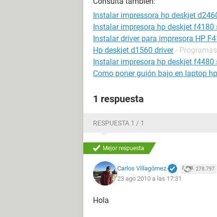
Consulta también:
Instalar impressora hp deskjet d246
Instalar impresora hp deskjet f4180 
Instalar driver para impresora HP F
Hp deskjet d1560 driver
- Programas 
Instalar impresora hp deskjet f4480 
Como poner guión bajo en laptop h
1 respuesta
RESPUESTA 1 / 1
Mejor respuesta
Carlos Villagómez
278.797
23 ago 2010 a las 17:31
Hola