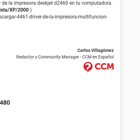
er de la impresora deskjet d2460 en tu computadora.
ista/XP/2000
)
scargar-4461-driver-de-la-impresora-multifuncion-
Carlos Villagómez
Redactor y Community Manager - CCM en Español
4480