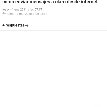
como enviar mensajes a claro desde internet
jessy
-
1 ene 2011 a las 07:17
jaime
-
7 mar 2018 a las 03:12
4 respuestas