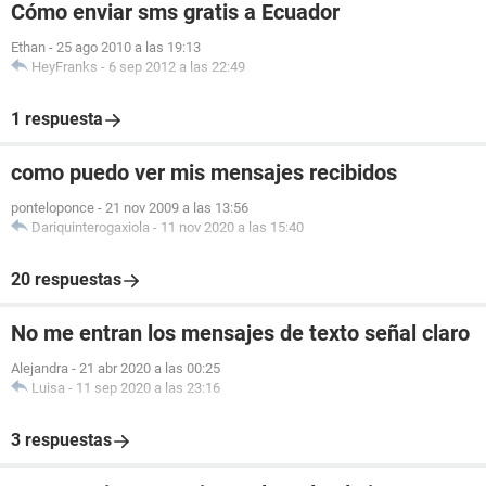
Cómo enviar sms gratis a Ecuador
Ethan
-
25 ago 2010 a las 19:13
HeyFranks
-
6 sep 2012 a las 22:49
1 respuesta
como puedo ver mis mensajes recibidos
ponteloponce
-
21 nov 2009 a las 13:56
Dariquinterogaxiola
-
11 nov 2020 a las 15:40
20 respuestas
No me entran los mensajes de texto señal claro
Alejandra
-
21 abr 2020 a las 00:25
Luisa
-
11 sep 2020 a las 23:16
3 respuestas