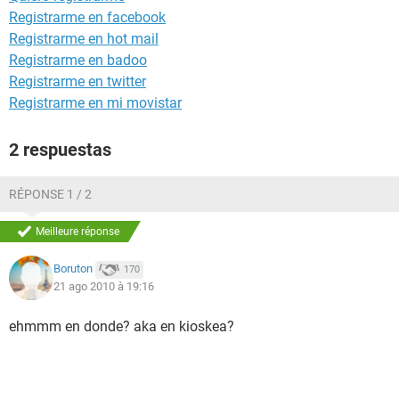
Registrarme en facebook
Registrarme en hot mail
Registrarme en badoo
Registrarme en twitter
Registrarme en mi movistar
2 respuestas
RÉPONSE 1 / 2
Meilleure réponse
Boruton
170
21 ago 2010 à 19:16
ehmmm en donde? aka en kioskea?