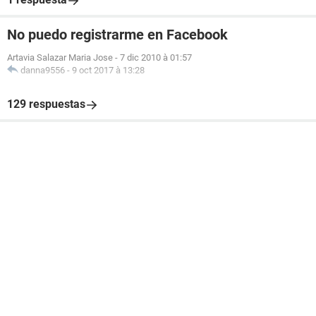
No puedo registrarme en Facebook
Artavia Salazar Maria Jose
-
7 dic 2010 à 01:57
danna9556
-
9 oct 2017 à 13:28
129 respuestas