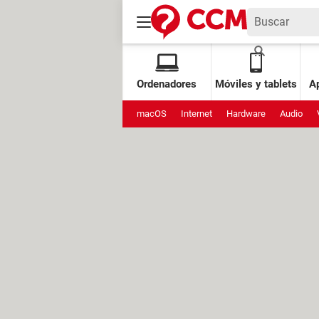
Ordenadores
Móviles y tablets
Ap
macOS
Internet
Hardware
Audio