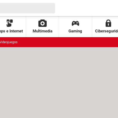
ps e Internet
Multimedia
Gaming
Cibersegurid
Videojuegos