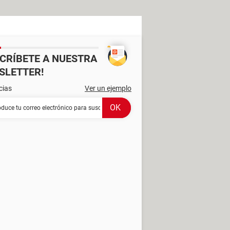
SCRÍBETE A NUESTRA
SLETTER!
cias
Ver un ejemplo