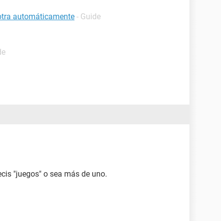
 otra automáticamente
- Guide
de
ecis "juegos" o sea más de uno.