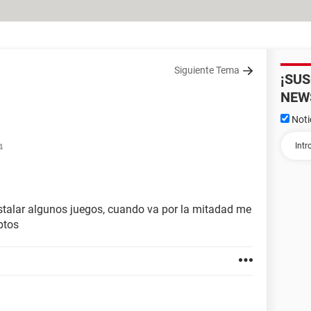
Siguiente Tema
¡SU
NEW
Noti
4
stalar algunos juegos, cuando va por la mitadad me
ptos