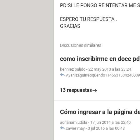
PD:SI LE PONGO REINTENTAR ME 
ESPERO TU RESPUESTA .
GRACIAS
Discusiones similares
como inscribirme en doce pdv
kenniez pulido
-
22 may 2013 a las 23:24
Ayariizaguirreoquendo114563150424600
13 respuestas
Cómo ingresar a la página 
adrianam.udola
-
17 jun 2014 a las 22:40
xavier may
-
3 jul 2016 a las 00:48