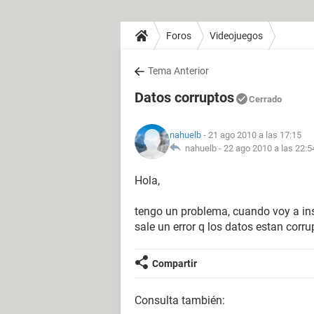
Foros
Videojuegos
Tema Anterior
Datos corruptos
Cerrado
nahuelb
- 21 ago 2010 a las 17:15
nahuelb -
22 ago 2010 a las 22:5
Hola,
tengo un problema, cuando voy a in
sale un error q los datos estan corru
Compartir
Consulta también: