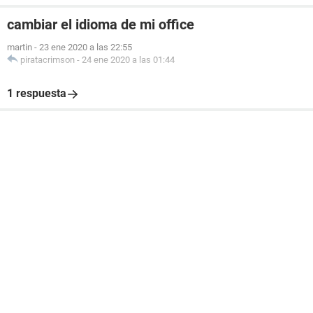
cambiar el idioma de mi office
martin
-
23 ene 2020 a las 22:55
piratacrimson
-
24 ene 2020 a las 01:44
1 respuesta