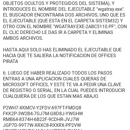
OBJETOS OCULTOS Y PROTEGIDOS DEL SISTEMA), Y
INTRODUCES EL NOMBRE DEL EJECUTABLE "wgatray.exe".
EL BUSCADOR ENCONTRARA DOS ARCHIVOS, UNO QUE ES
EL EJECUTABLE (QUE ESTA EN EL CARPETA SISTEM32) Y
OTRO CON EL NOMBRE "WGATRAY.EXE-2ABC5110.PF", CON
EL CLIC DERECHO LE DAS IR A CARPETA Y ELIMINAS
AMBOS ARCHIVOS.
HASTA AQUI SOLO HAS ELIMINADO EL EJECUTABLE QUE
HACIA QUE TE SALIERA LA NOTIFICACION DE OFFICES
PIRATA
6. LUEGO DE HABER REALIZADO TODOS LOS PASOS
ENTRAS A UNA APLICACION CUALES QUIERAS DE
MICROSOFT OFFICES, Y ESTE TE VA A PEDIR UNA CLAVE
DE REGISTRO O SERIAL, EN LA CUAL PUEDES INTRODUCIR
CUALQUIERA DE LOS QUE ESTAN MAS ABAJO.
P2WH7-XKMCV-Y2FDV-697FT-FMDQ8
FKK2P-3W2B4-7GJ7M-G8D8J-YWGHW
RMB64-8374H-6B22F-9CDHR-JVJ7W
JGP7D-99T7W-XRXC8-RXXRX-PP2VW