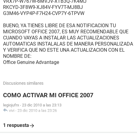
VRX7P-W767W-6MVJV-XTB3Q-7K4MJ
RKCYD-3F8W9-XJ84V-FYV7T-MJ8BJ
G3M46-VYP4P-F7H24-CVP7Y-6TPVW
BUENO, YA TIENES LIBRE DE ESA NOTIFICACION TU
MICROSOFT OFFICE 2007, ES MUY RECOMENDABLE QUE
CUANDO VAYAS A INSTALAR LAS ACTUALIZACIONES
AUTOMATICAS INSTALALAS DE MANERA PERSONALIZADA
Y VERIFICA QUE NO ESTE UNA ACTUALIZACION CON EL
NOMBRE DE:
Office Genuine Advantage
Discusiones similares
COMO ACTIVAR MI OFFICE 2007
legiojufrx
-
23 dic 2010 a las 23:13
vivi
-
23 dic 2010 a las 23:26
1 respuesta