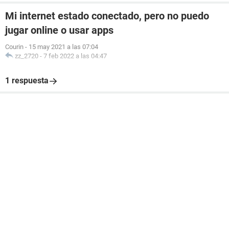
Mi internet estado conectado, pero no puedo
jugar online o usar apps
Courin
-
15 may 2021 a las 07:04
zz_2720
-
7 feb 2022 a las 04:47
1 respuesta