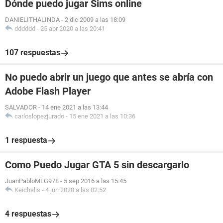
Dónde puedo jugar Sims online
DANIELITHALINDA
-
2 dic 2009 a las 18:09
dddddd
-
25 abr 2020 a las 20:41
107 respuestas
No puedo abrir un juego que antes se abría con
Adobe Flash Player
SALVADOR
-
14 ene 2021 a las 13:44
carloslopezjurado
-
15 ene 2021 a las 10:36
1 respuesta
Como Puedo Jugar GTA 5 sin descargarlo
JuanPabloMLG978
-
5 sep 2016 a las 15:45
Keichalis
-
4 jun 2020 a las 02:52
4 respuestas