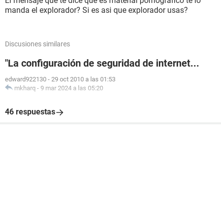
El mensaje que te dice que es material pornografico te lo
manda el explorador? Si es asi que explorador usas?
Discusiones similares
"La configuración de seguridad de internet...
edward922130
-
29 oct 2010 a las 01:53
mkharq
-
9 mar 2024 a las 05:20
46 respuestas