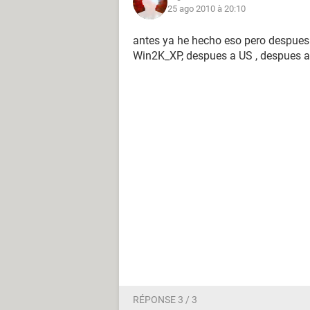
25 ago 2010 à 20:10
antes ya he hecho eso pero despue
Win2K_XP, despues a US , despues a
RÉPONSE 3 / 3