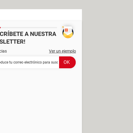
SCRÍBETE A NUESTRA
SLETTER!
cias
Ver un ejemplo