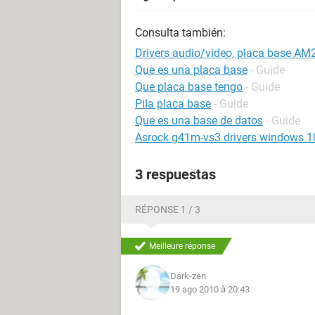
Consulta también:
Drivers audio/video, placa base 
Que es una placa base
- Guide
Que placa base tengo
- Guide
Pila placa base
- Guide
Que es una base de datos
- Guide
Asrock g41m-vs3 drivers windows 1
3 respuestas
RÉPONSE 1 / 3
Meilleure réponse
Dark-zen
19 ago 2010 à 20:43