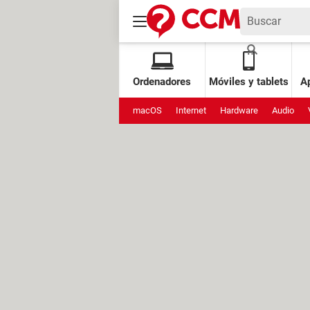
Ordenadores
Móviles y tablets
Ap
macOS
Internet
Hardware
Audio