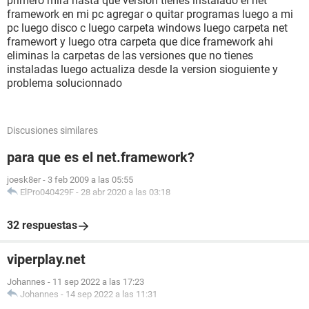
primero mira hasta que version tienes instalado el net
framework en mi pc agregar o quitar programas luego a mi
pc luego disco c luego carpeta windows luego carpeta net
framewort y luego otra carpeta que dice framework ahi
eliminas la carpetas de las versiones que no tienes
instaladas luego actualiza desde la version sioguiente y
problema solucionnado
Discusiones similares
para que es el net.framework?
joesk8er
-
3 feb 2009 a las 05:55
ElPro040429F
-
28 abr 2020 a las 03:18
32 respuestas
viperplay.net
Johannes
-
11 sep 2022 a las 17:23
Johannes
-
14 sep 2022 a las 11:31