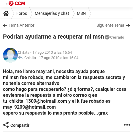
Foros
Mensajerías y chat
MSN
Tema Anterior
Siguiente Tema
Podrian ayudarme a recuperar mi msn
Cerrado
Chikita
- 17 ago 2010 a las 15:54
Chikita -
17 ago 2010 a las 16:04
Hola, me llamo mayrani, necesito ayuda porque
mi msn fue robado, me cambiaron la respuesta secreta y
no tenia correo alternativo
como hago para recuperarlo? ¿d q forma?, cualquier cosa
envienme la respuesta a mi otro correo q es
tu_chikita_1309@hotmail.com y el k fue robado es
may_9209@hotmail.com
espero su respuesta lo mas pronto posible...grax
Compartir