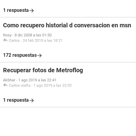
1 respuesta
Como recupero historial d conversacion en msn
Rosy
-
8 dic 2008 a las 01:50
Carlos
-
24 feb 2019 a las 18:21
172 respuestas
Recuperar fotos de Metroflog
Akbhar
-
1 ago 2019 a las 22:41
Carlos-vialfa
-
1 ago 2019 a las 22:52
1 respuesta