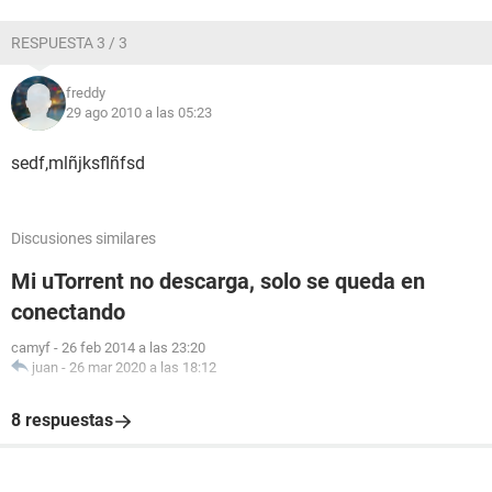
RESPUESTA 3 / 3
freddy
29 ago 2010 a las 05:23
sedf,mlñjksflñfsd
Discusiones similares
Mi uTorrent no descarga, solo se queda en
conectando
camyf
-
26 feb 2014 a las 23:20
juan
-
26 mar 2020 a las 18:12
8 respuestas