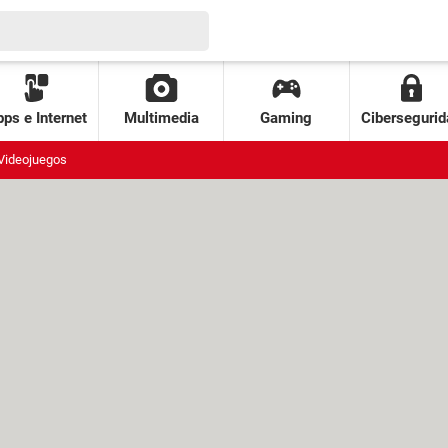
ps e Internet
Multimedia
Gaming
Cibersegurid
Videojuegos