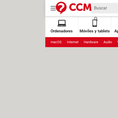
Ordenadores
Móviles y tablets
Ap
macOS
Internet
Hardware
Audio