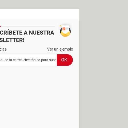
SCRÍBETE A NUESTRA
SLETTER!
cias
Ver un ejemplo