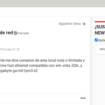
Siguiente Tema
¡SU
de red
NEW
Cerrado
Noti
010 a las 21:15
ente me dice conexion de area local nula o limitada y
hine fast ethernet compatible con win vista 32bi..y
 gigabyte ga-m61pm3-s2