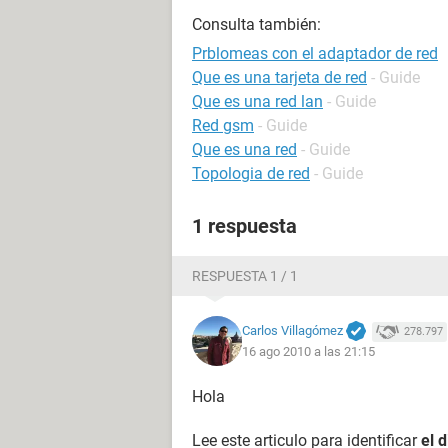
Consulta también:
Prblomeas con el adaptador de red
Que es una tarjeta de red
- Guide
Que es una red lan
- Guide
Red gsm
- Guide
Que es una red
- Guide
Topologia de red
- Guide
1 respuesta
RESPUESTA 1 / 1
Carlos Villagómez
278.797
16 ago 2010 a las 21:15
Hola
Lee este articulo para identificar
el 