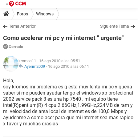
Foros
Windows
Tema Anterior
Siguiente Tema
Como acelerar mi pc y mi internet " urgente"
Cerrado
kromos11
- 16 ago 2010 a las 05:51
Ayerim2009
-
16 ago 2010 a las 06:11
Hola,
soy kromos mi problema es q esta muy lenta mi pc y queria
saber si me pueden ayudar tengo el windows xp profecional
2002 service pack 3 es una hp 7540 , mi equipo tiene
intel(R)pentium(R) 4 cpu 2.66GHz,1.99GHz,224MB de ram y
mi velocidad de area local de internet es de 100,0 Mbps y
ayudenme a como acer para que mi internet sea mas rapido
x favor y muchas grasias