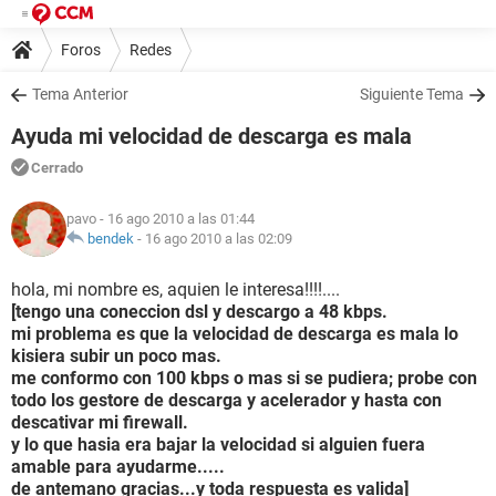
Foros
Redes
Tema Anterior
Siguiente Tema
Ayuda mi velocidad de descarga es mala
Cerrado
pavo
- 16 ago 2010 a las 01:44
bendek
-
16 ago 2010 a las 02:09
hola, mi nombre es, aquien le interesa!!!!....
[tengo una coneccion dsl y descargo a 48 kbps.
mi problema es que la velocidad de descarga es mala lo
kisiera subir un poco mas.
me conformo con 100 kbps o mas si se pudiera; probe con
todo los gestore de descarga y acelerador y hasta con
descativar mi firewall.
y lo que hasia era bajar la velocidad si alguien fuera
amable para ayudarme.....
de antemano gracias...y toda respuesta es valida]