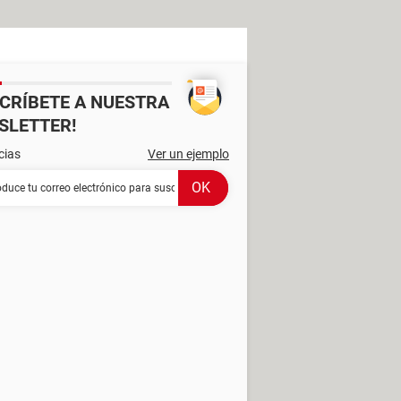
SCRÍBETE A NUESTRA
SLETTER!
cias
Ver un ejemplo