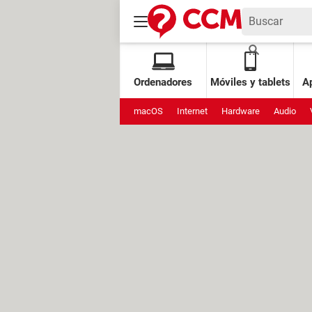
Ordenadores
Móviles y tablets
Ap
macOS
Internet
Hardware
Audio