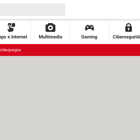
ps e Internet
Multimedia
Gaming
Cibersegurid
Videojuegos