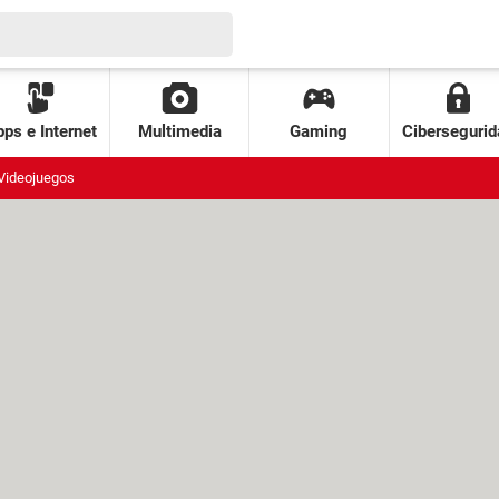
ps e Internet
Multimedia
Gaming
Cibersegurid
Videojuegos