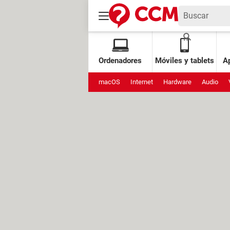
Ordenadores
Móviles y tablets
Ap
macOS
Internet
Hardware
Audio