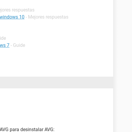
ejores respuestas
e windows 10
- Mejores respuestas
ide
ows 7
- Guide
AVG para desinstalar AVG: