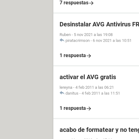
7 respuestas
Desinstalar AVG Antivirus F
Ruben
-
5 nov 2021 a las 19:08
piratacrimson
-
6 nov 2021 a las 10:51
1 respuesta
activar el AVG gratis
lereyna
-
4 feb 2011 a las 06:21
danitus
-
4 feb 2011 a las 11:51
1 respuesta
acabo de formatear y no ten