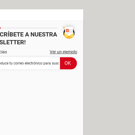
SCRÍBETE A NUESTRA
SLETTER!
cias
Ver un ejemplo