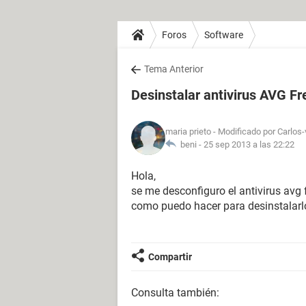
Foros
Software
Tema Anterior
Desinstalar antivirus AVG Fr
maria prieto
- Modificado por Carlos-
beni -
25 sep 2013 a las 22:22
Hola,
se me desconfiguro el antivirus avg 
como puedo hacer para desinstalarlo 
Compartir
Consulta también: