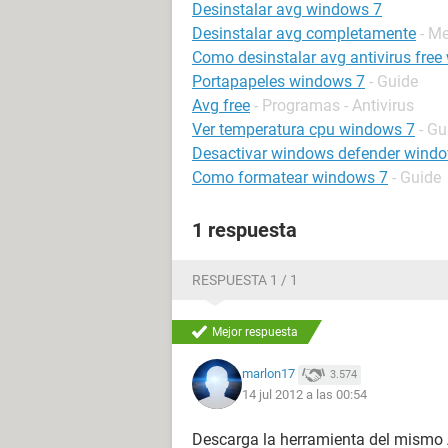
Desinstalar avg windows 7
Desinstalar avg completamente
- M
Como desinstalar avg antivirus fre
Portapapeles windows 7
- Guide
Avg free
- Programas - Antivirus
Ver temperatura cpu windows 7
- Gu
Desactivar windows defender wind
Como formatear windows 7
- Guide
1 respuesta
RESPUESTA 1 / 1
Mejor respuesta
marlon17
3.574
14 jul 2012 a las 00:54
Descarga la herramienta del mismo 