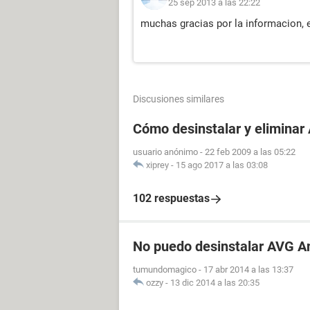
25 sep 2013 a las 22:22
muchas gracias por la informacion, 
Discusiones similares
Cómo desinstalar y eliminar
usuario anónimo
-
22 feb 2009 a las 05:22
xiprey
-
15 ago 2017 a las 03:08
102 respuestas
No puedo desinstalar AVG An
tumundomagico
-
17 abr 2014 a las 13:37
ozzy
-
13 dic 2014 a las 20:35