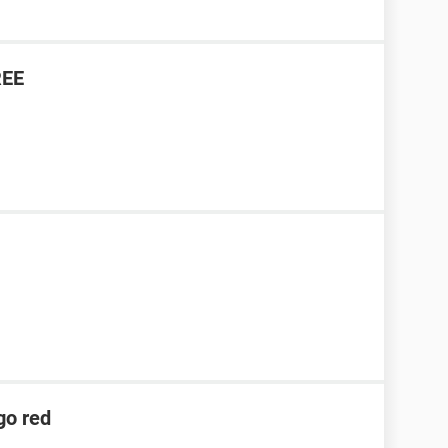
REE
go red