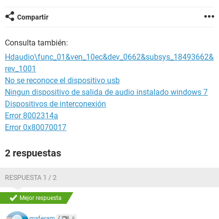
Compartir
Consulta también:
Hdaudio\func_01&ven_10ec&dev_0662&subsys_18493662&
rev_1001
No se reconoce el dispositivo usb
Ningun dispositivo de salida de audio instalado windows 7
Dispositivos de interconexión
Error 8002314a
Error 0x80070017
2 respuestas
RESPUESTA 1 / 2
Mejor respuesta
maferam
8