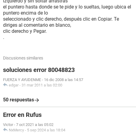
izquierdo y sin soltar arrastras
el puntero hasta donde se te pide y lo sueltas, luego ubica el
puntero encima de lo
seleccionado y clic derecho, después clic en Copiar. Te
diriges al comentario en blanco,
clic derecho y Pegar.
.
Discusiones similares
soluciones error 80048823
FUERZA Y AYUDENME
-
16 dic 2008 a las 14:57
edgar
-
31 mar 2011 a las 02:00
50 respuestas
Error en Rufus
Victor
-
7 oct 2021 a las 05:02
NxMercy
-
5 sep 2024 a las 18:04