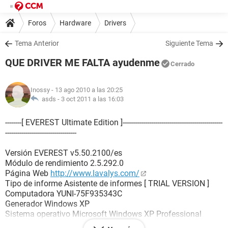
Foros
Hardware
Drivers
Tema Anterior
Siguiente Tema
QUE DRIVER ME FALTA ayudenme
Cerrado
Inossy
- 13 ago 2010 a las 20:25
asds -
3 oct 2011 a las 16:03
--------[ EVEREST Ultimate Edition ]-------------------------------------------------
-----------------------------------
Versión EVEREST v5.50.2100/es
Módulo de rendimiento 2.5.292.0
Página Web
http://www.lavalys.com/
Tipo de informe Asistente de informes [ TRIAL VERSION ]
Computadora YUNI-75F935343C
Generador Windows XP
Sistema operativo Microsoft Windows XP Professional
5.1.2600 (WinXP RTM)