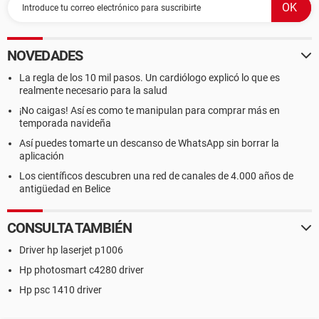
DMI Número de serie del motherboard [ TRIAL VERSION ]
DMI Fabricante del chasis To Be Filled By O.E.M.
DMI Versión del chasis To Be Filled By O.E.M.
DMI Número de serie del chasis [ TRIAL VERSION ]
NOVEDADES
DMI Identificador del chasis [ TRIAL VERSION ]
DMI Tipo de chasis Desktop Case
La regla de los 10 mil pasos. Un cardiólogo explicó lo que es
DMI Sockets de memoria Total / Libres 2 / 1
realmente necesario para la salud
¡No caigas! Así es como te manipulan para comprar más en
temporada navideña
--------[ DMI ]---------------------------------------------------------------------------------------
------------------
Así puedes tomarte un descanso de WhatsApp sin borrar la
aplicación
[ BIOS ]
Los científicos descubren una red de canales de 4.000 años de
antigüedad en Belice
Propiedades del BIOS:
Fabricante American Megatrends Inc.
CONSULTA TAMBIÉN
Versión V9.4
Fecha de salida 02/17/2009
Driver hp laserjet p1006
Tamaño 1024 KB
Dispositivos de arranque Floppy Disk, Hard Disk, CD-ROM,
Hp photosmart c4280 driver
ATAPI ZIP, LS-120
Hp psc 1410 driver
Funciones disponibles Flash BIOS, Shadow BIOS, Selectable
Boot, EDD, BBS