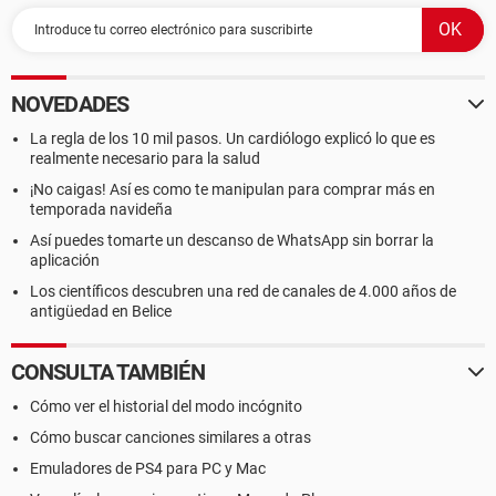
DMI Nombre del sistema P17G
DMI Versión del sistema 1.0
DMI Número de serie del sistema 1131
DMI UUID del sistema 00020003-00040005-00060007-
00080009
NOVEDADES
DMI Fabricante del motherboard PCCHIPS
DMI Nombre del motherboard P17G
La regla de los 10 mil pasos. Un cardiólogo explicó lo que es
DMI Versión del motherboard ECS
realmente necesario para la salud
DMI Número de serie del motherboard To be filled by O.E.M.
¡No caigas! Así es como te manipulan para comprar más en
DMI Fabricante del chasis PCCHIPS
temporada navideña
DMI Versión del chasis To Be Filled By O.E.M.
Así puedes tomarte un descanso de WhatsApp sin borrar la
DMI Número de serie del chasis To Be Filled By O.E.M.
aplicación
DMI Identificador del chasis To Be Filled By O.E.M.
DMI Tipo de chasis Desktop Case
Los científicos descubren una red de canales de 4.000 años de
DMI Sockets de memoria Total / Libres 4 / 3
antigüedad en Belice
CONSULTA TAMBIÉN
--------[ Nombre de la computadora ]----------------------------------------------
--------------------------------------
Cómo ver el historial del modo incógnito
Cómo buscar canciones similares a otras
Comentario de la computadora Lógico
Nombre de NetBIOS Lógico GABRIEL1
Emuladores de PS4 para PC y Mac
Nombre de host DNS Lógico gabriel1