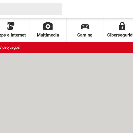
ps e Internet
Multimedia
Gaming
Cibersegurid
Videojuegos