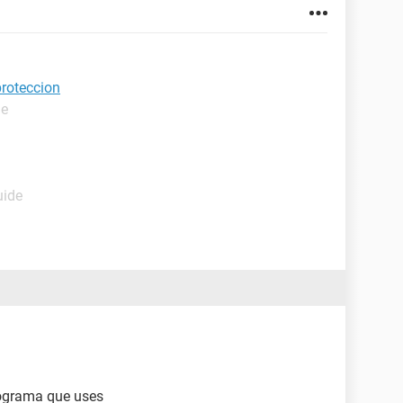
proteccion
de
uide
rograma que uses