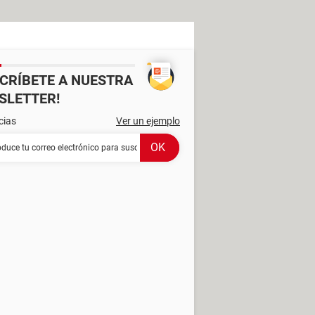
SCRÍBETE A NUESTRA
SLETTER!
cias
Ver un ejemplo