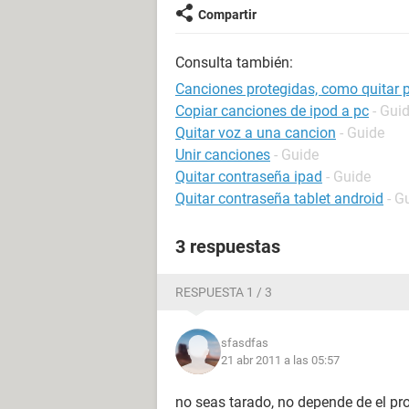
Compartir
Consulta también:
Canciones protegidas, como quitar 
Copiar canciones de ipod a pc
- Gui
Quitar voz a una cancion
- Guide
Unir canciones
- Guide
Quitar contraseña ipad
- Guide
Quitar contraseña tablet android
- G
3 respuestas
RESPUESTA 1 / 3
sfasdfas
21 abr 2011 a las 05:57
no seas tarado, no depende de el p