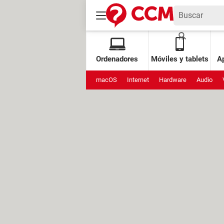
Ordenadores
Móviles y tablets
Ap
macOS
Internet
Hardware
Audio