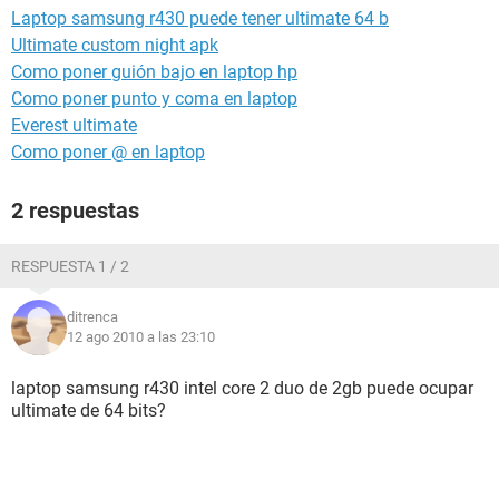
Laptop samsung r430 puede tener ultimate 64 b
Ultimate custom night apk
Como poner guión bajo en laptop hp
Como poner punto y coma en laptop
Everest ultimate
Como poner @ en laptop
2 respuestas
RESPUESTA 1 / 2
ditrenca
12 ago 2010 a las 23:10
laptop samsung r430 intel core 2 duo de 2gb puede ocupar
ultimate de 64 bits?