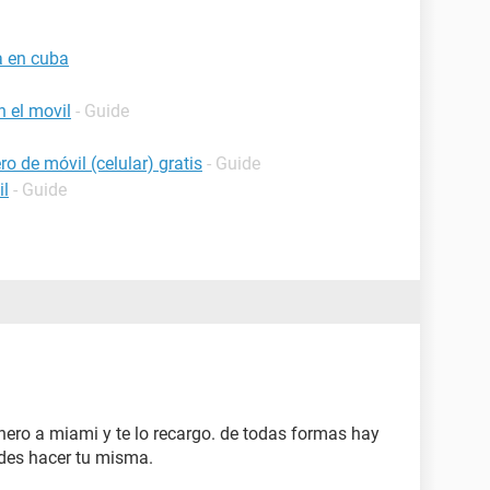
a en cuba
 el movil
- Guide
o de móvil (celular) gratis
- Guide
il
- Guide
nero a miami y te lo recargo. de todas formas hay
des hacer tu misma.