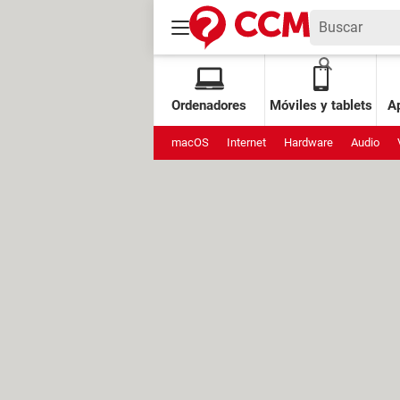
Ordenadores
Móviles y tablets
Ap
macOS
Internet
Hardware
Audio