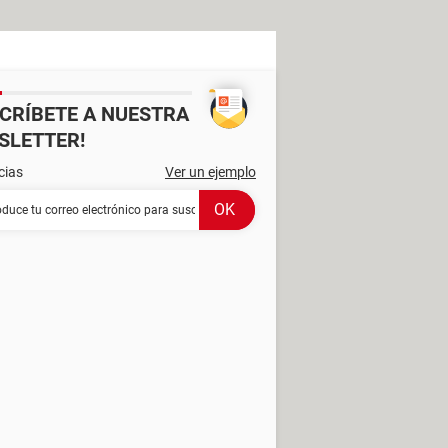
SCRÍBETE A NUESTRA
SLETTER!
cias
Ver un ejemplo