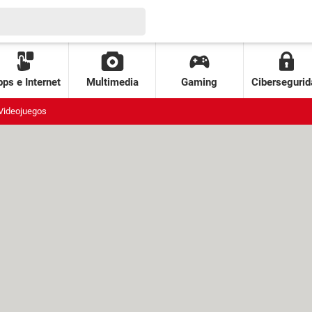
ps e Internet
Multimedia
Gaming
Cibersegurid
Videojuegos