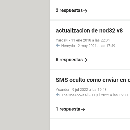
2 respuestas
actualizacion de nod32 v8
Yaroski
-
11 ene 2018 a las 22:04
Nereyda
-
2 may 2021 a las 17:49
8 respuestas
SMS oculto como enviar en 
Yoander
-
9 jul 2022 a las 19:43
TheOneAboveAll
-
11 jul 2022 a las 16:30
1 respuesta