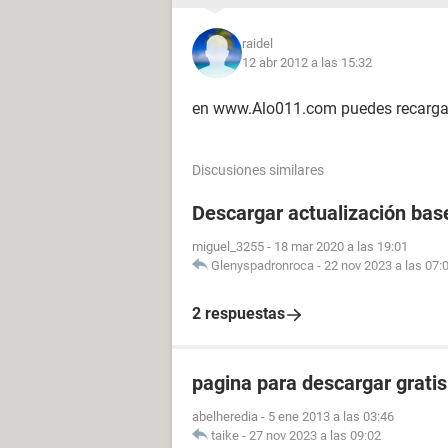
raidel
12 abr 2012 a las 15:32
en www.Alo011.com puedes recarga
Discusiones similares
Descargar actualización bas
miguel_3255
-
18 mar 2020 a las 19:01
Glenyspadronroca
-
22 nov 2023 a las 07:
2 respuestas
pagina para descargar gratis
abelheredia
-
5 ene 2013 a las 03:46
taike
-
27 nov 2023 a las 09:02