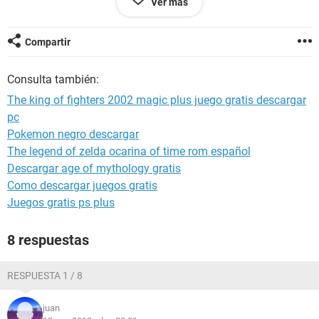
Ver más
iori yagami especial 1 y 2
kim
yashiro
Compartir
Consulta también:
nadamas esos espero k me ayuden adios :)
The king of fighters 2002 magic plus juego gratis descargar
pc
Pokemon negro descargar
The legend of zelda ocarina of time rom español
Descargar age of mythology gratis
Como descargar juegos gratis
Juegos gratis ps plus
8 respuestas
RESPUESTA 1 / 8
juan