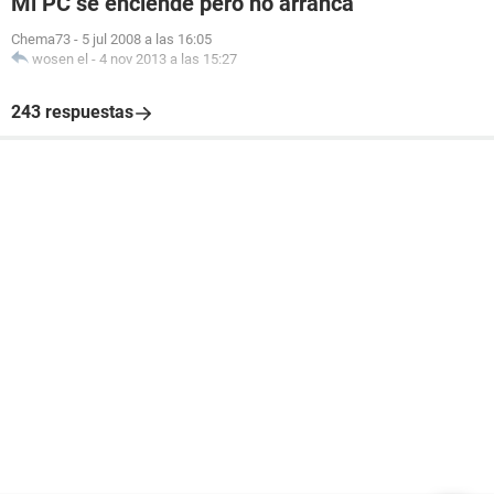
Mi PC se enciende pero no arranca
Chema73
-
5 jul 2008 a las 16:05
wosen el
-
4 nov 2013 a las 15:27
243 respuestas