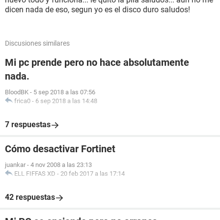
dicen nada de eso, segun yo es el disco duro saludos!
Discusiones similares
Mi pc prende pero no hace absolutamente
nada.
BloodBK
-
5 sep 2018 a las 07:56
frica0
-
6 sep 2018 a las 14:48
7 respuestas
Cómo desactivar Fortinet
juankar
-
4 nov 2008 a las 23:13
ELL FIFFAS XD
-
20 feb 2017 a las 17:14
42 respuestas