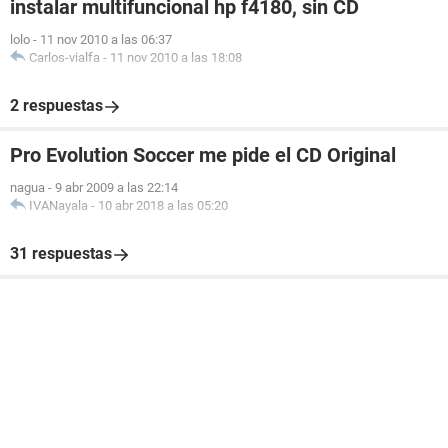
instalar multifuncional hp f4180, sin CD
lolo
-
11 nov 2010 a las 06:37
Carlos-vialfa
-
11 nov 2010 a las 18:08
2 respuestas
Pro Evolution Soccer me pide el CD Original
nagua
-
9 abr 2009 a las 22:14
IVANayala
-
10 abr 2018 a las 05:20
31 respuestas