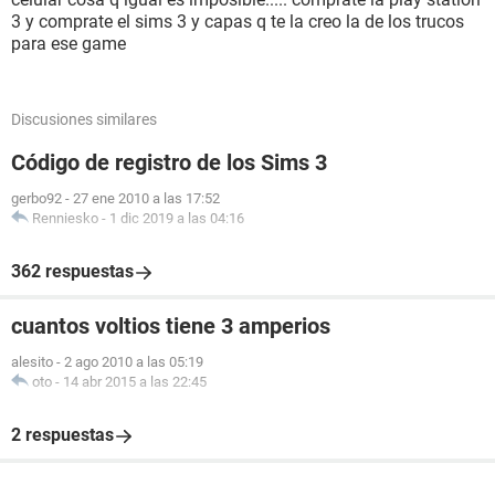
3 y comprate el sims 3 y capas q te la creo la de los trucos
para ese game
Discusiones similares
Código de registro de los Sims 3
gerbo92
-
27 ene 2010 a las 17:52
Renniesko
-
1 dic 2019 a las 04:16
362 respuestas
cuantos voltios tiene 3 amperios
alesito
-
2 ago 2010 a las 05:19
oto
-
14 abr 2015 a las 22:45
2 respuestas