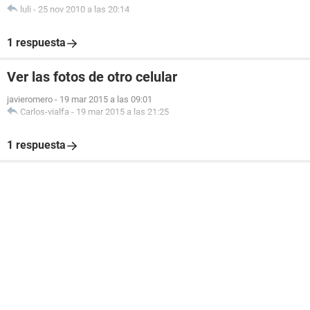
luli
-
25 nov 2010 a las 20:14
1 respuesta
Ver las fotos de otro celular
javieromero
-
19 mar 2015 a las 09:01
Carlos-vialfa
-
19 mar 2015 a las 21:25
1 respuesta