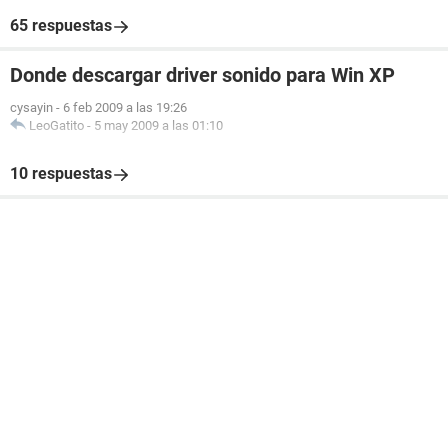
65 respuestas
Donde descargar driver sonido para Win XP
cysayin
-
6 feb 2009 a las 19:26
LeoGatito
-
5 may 2009 a las 01:10
10 respuestas