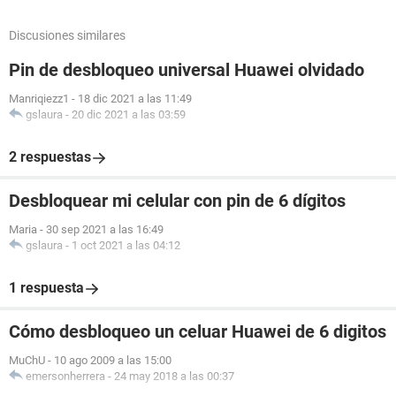
Discusiones similares
Pin de desbloqueo universal Huawei olvidado
Manriqiezz1
-
18 dic 2021 a las 11:49
gslaura
-
20 dic 2021 a las 03:59
2 respuestas
Desbloquear mi celular con pin de 6 dígitos
Maria
-
30 sep 2021 a las 16:49
gslaura
-
1 oct 2021 a las 04:12
1 respuesta
Cómo desbloqueo un celuar Huawei de 6 digitos
MuChU
-
10 ago 2009 a las 15:00
emersonherrera
-
24 may 2018 a las 00:37