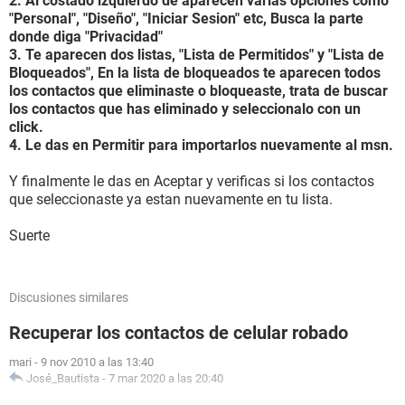
2. Al costado izquierdo de aparecen varias opciones como
"Personal", "Diseño", "Iniciar Sesion" etc, Busca la parte
donde diga "Privacidad"
3. Te aparecen dos listas, "Lista de Permitidos" y "Lista de
Bloqueados", En la lista de bloqueados te aparecen todos
los contactos que eliminaste o bloqueaste, trata de buscar
los contactos que has eliminado y seleccionalo con un
click.
4. Le das en Permitir para importarlos nuevamente al msn.
Y finalmente le das en Aceptar y verificas si los contactos
que seleccionaste ya estan nuevamente en tu lista.
Suerte
Discusiones similares
Recuperar los contactos de celular robado
mari
-
9 nov 2010 a las 13:40
José_Bautista
-
7 mar 2020 a las 20:40