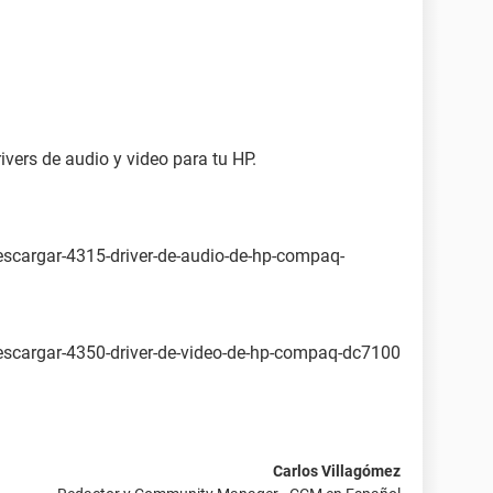
OK
ivers de audio y video para tu HP.
scargar-4315-driver-de-audio-de-hp-compaq-
scargar-4350-driver-de-video-de-hp-compaq-dc7100
Carlos Villagómez