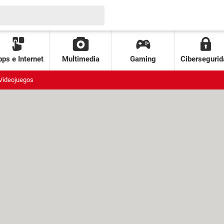
ps e Internet
Multimedia
Gaming
Cibersegurid
Videojuegos