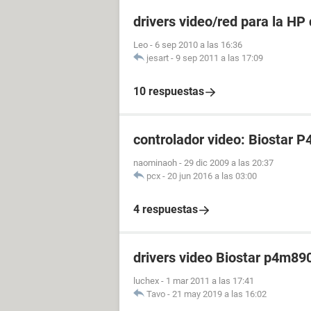
drivers video/red para la HP
Leo
-
6 sep 2010 a las 16:36
jesart
-
9 sep 2011 a las 17:09
10 respuestas
controlador video: Biostar
naominaoh
-
29 dic 2009 a las 20:37
pcx
-
20 jun 2016 a las 03:00
4 respuestas
drivers video Biostar p4m89
luchex
-
1 mar 2011 a las 17:41
Tavo
-
21 may 2019 a las 16:02