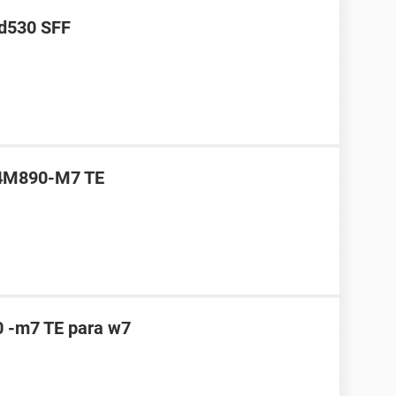
 d530 SFF
 P4M890-M7 TE
0 -m7 TE para w7