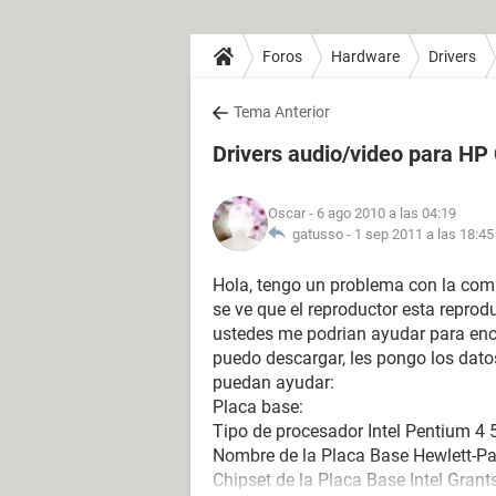
Foros
Hardware
Drivers
Tema Anterior
Drivers audio/video para H
Oscar
- 6 ago 2010 a las 04:19
gatusso -
1 sep 2011 a las 18:45
Hola, tengo un problema con la comp
se ve que el reproductor esta reprod
ustedes me podrian ayudar para enco
puedo descargar, les pongo los dato
puedan ayudar:
Placa base:
Tipo de procesador Intel Pentium 4
Nombre de la Placa Base Hewlett-
Chipset de la Placa Base Intel Gran