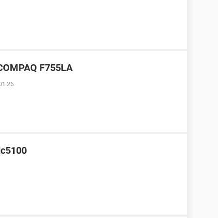
7, COMPAQ F755LA
01:26
dc5100