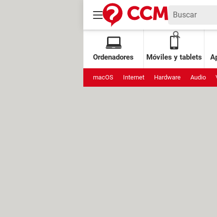
Ordenadores
Móviles y tablets
Ap
macOS
Internet
Hardware
Audio