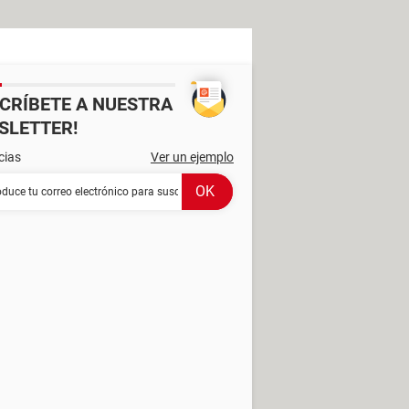
SCRÍBETE A NUESTRA
SLETTER!
cias
Ver un ejemplo