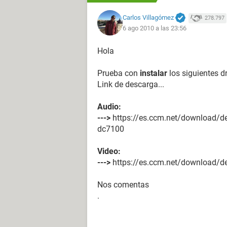
RW)
Carlos Villagómez
278.797
Estado de los discos duros SMART 
6 ago 2010 a las 23:56
Hola
Prueba con
instalar
los siguientes dr
Link de descarga...
Audio:
--->
https://es.ccm.net/download/de
dc7100
Video:
--->
https://es.ccm.net/download/de
Nos comentas
.