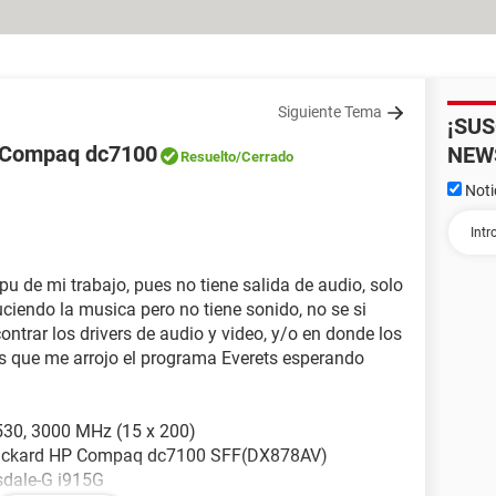
Siguiente Tema
¡SU
P Compaq dc7100
NEW
Resuelto
/Cerrado
Noti
u de mi trabajo, pues no tiene salida de audio, solo
uciendo la musica pero no tiene sonido, no se si
ntrar los drivers de audio y video, y/o en donde los
s que me arrojo el programa Everets esperando
 530, 3000 MHz (15 x 200)
Packard HP Compaq dc7100 SFF(DX878AV)
tsdale-G i915G