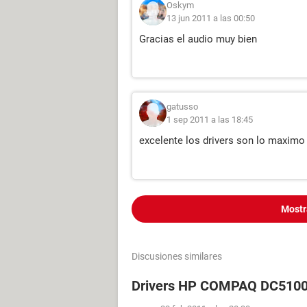
Oskym
13 jun 2011 a las 00:50
Gracias el audio muy bien
gatusso
1 sep 2011 a las 18:45
excelente los drivers son lo maximo
Mostr
Discusiones similares
Drivers HP COMPAQ DC5100 