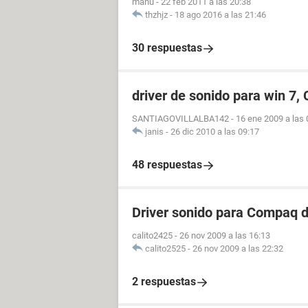
manu
-
22 feb 2011 a las 20:38
thzhjz
-
18 ago 2016 a las 21:46
30 respuestas
driver de sonido para win 
SANTIAGOVILLALBA142
-
16 ene 2009 a las 
janis
-
26 dic 2010 a las 09:17
48 respuestas
Driver sonido para Compaq 
calito2425
-
26 nov 2009 a las 16:13
calito2525
-
26 nov 2009 a las 22:32
2 respuestas