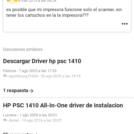
6 mar 2015 a las 04:24
es posible que mi impresora funcione solo el scanner, sin
tener los cartuchos en la la impresora???
Discusiones similares
Descargar Driver hp psc 1410
Paloma
-
7 ago 2023 a las 17:33
agustinuvg73334
-
20 ago 2023 a las 19:15
1 respuesta
HP PSC 1410 All-In-One driver de instalacion
Luciana
-
1 ago 2009 a las 00:01
daniel
-
14 ago 2016 a las 20:07