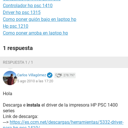
Controlador hp psc 1410
Driver hp psc 1315
Como poner guión bajo en laptop hp
Hp psc 1210
Como poner arroba en laptop hp
1 respuesta
RESPUESTA 1 / 1
Carlos Villagómez
278.797
5 ago 2010 a las 17:20
Hola
Descarga e
instala
el driver de la impresora HP PSC 1400
series
Link de descarga:
--->
https://es.ccm.net/descargas/herramientas/5332-driver-
para-hp-psc-1410/