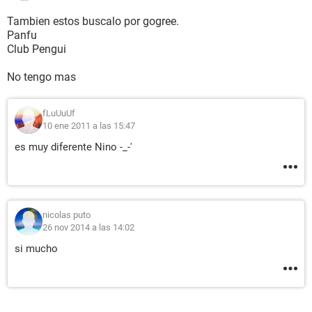
Tambien estos buscalo por gogree.
Panfu
Club Pengui
No tengo mas
fLuUuUf
10 ene 2011 a las 15:47
es
muy
diferente Nino -_-'
nicolas puto
26 nov 2014 a las 14:02
si mucho