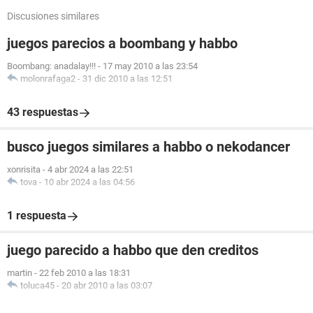
Discusiones similares
juegos parecios a boombang y habbo
Boombang: anadalay!!!
-
17 may 2010 a las 23:54
molonrafaga2
-
31 dic 2010 a las 12:51
43 respuestas
busco juegos similares a habbo o nekodancer
xonrisita
-
4 abr 2024 a las 22:51
tova
-
10 abr 2024 a las 04:56
1 respuesta
juego parecido a habbo que den creditos
martin
-
22 feb 2010 a las 18:31
toluca45
-
20 abr 2010 a las 03:07