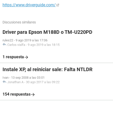
https://www.driverguide.com/
Discusiones similares
Driver para Epson M188D o TM-U220PD
rules22
-
9 ago 2019 a las 17:06
Carlos-vialfa
-
9 ago 2019 a las 18:15
1 respuesta
Instale XP, al reiniciar sale: Falta NTLDR
Ivan
-
13 sep 2008 a las 03:01
Jonathan A
-
30 ago 2017 a las 09:22
154 respuestas