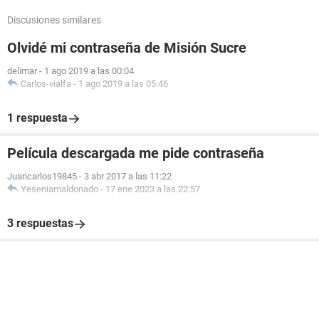
Discusiones similares
Olvidé mi contraseña de Misión Sucre
delimar
-
1 ago 2019 a las 00:04
Carlos-vialfa
-
1 ago 2019 a las 05:46
1 respuesta
Película descargada me pide contraseña
Juancarlos19845
-
3 abr 2017 a las 11:22
Yeseniamaldonado
-
17 ene 2023 a las 22:57
3 respuestas