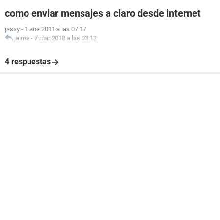
como enviar mensajes a claro desde internet
jessy
-
1 ene 2011 a las 07:17
jaime
-
7 mar 2018 a las 03:12
4 respuestas