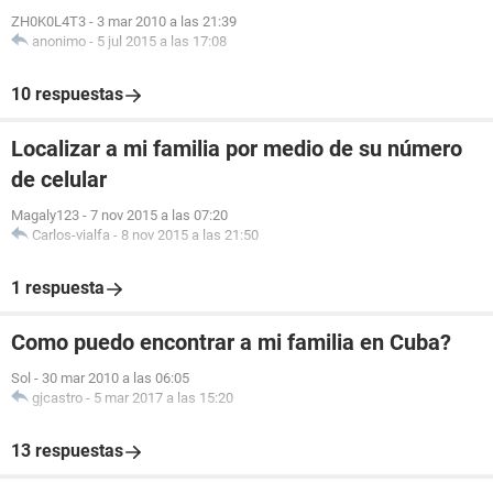
ZH0K0L4T3
-
3 mar 2010 a las 21:39
anonimo
-
5 jul 2015 a las 17:08
10 respuestas
Localizar a mi familia por medio de su número
de celular
Magaly123
-
7 nov 2015 a las 07:20
Carlos-vialfa
-
8 nov 2015 a las 21:50
1 respuesta
Como puedo encontrar a mi familia en Cuba?
Sol
-
30 mar 2010 a las 06:05
gjcastro
-
5 mar 2017 a las 15:20
13 respuestas