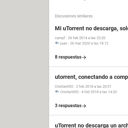
Discusiones similares
Mi uTorrent no descarga, so
camyf
-
26 feb 2014 a las 23:20
juan
-
26 mar 2020 a las 18:12
8 respuestas
utorrent, conectando a compi
Cristian092
-
2 feb 2018 a las 20:51
Cristian092
-
4 feb 2018 a las 14:32
3 respuestas
uTorrent no descarga un arch