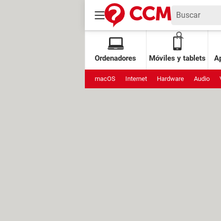
Ordenadores
Móviles y tablets
Ap
macOS
Internet
Hardware
Audio