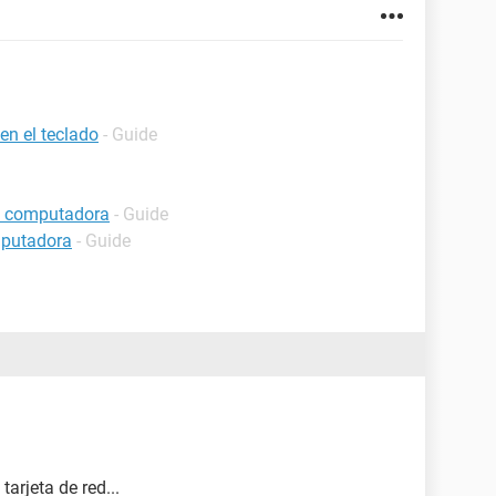
en el teclado
- Guide
a computadora
- Guide
mputadora
- Guide
tarjeta de red...