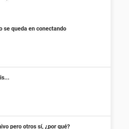
lo se queda en conectando
s...
ivo pero otros sí, ¿por qué?