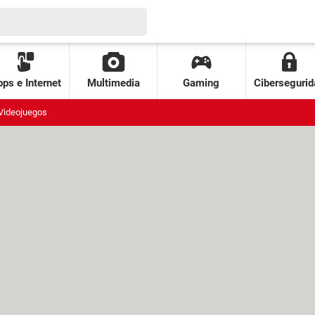
ps e Internet
Multimedia
Gaming
Cibersegurid
Videojuegos