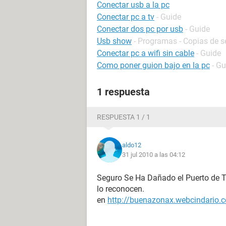
Conectar usb a la pc
Conectar pc a tv
- Guide
Conectar dos pc por usb
- Guide
Usb show
- Programas - Copias de s
Conectar pc a wifi sin cable
- Guide
Como poner guion bajo en la pc
- Gu
1 respuesta
RESPUESTA 1 / 1
aldo12
31 jul 2010 a las 04:12
Seguro Se Ha Dañado el Puerto de Tu
lo reconocen.
en
http://buenazonax.webcindario.