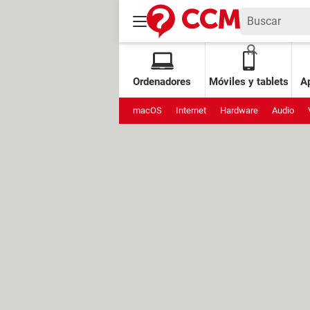
Ordenadores
Móviles y tablets
Ap
macOS
Internet
Hardware
Audio