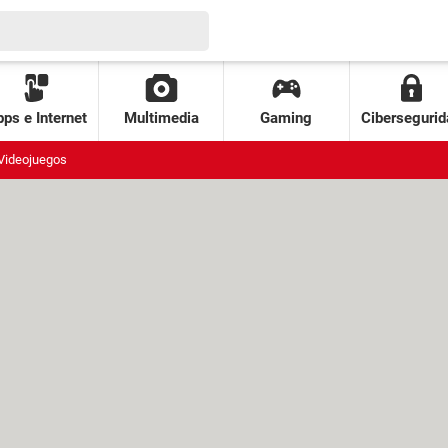
ps e Internet
Multimedia
Gaming
Cibersegurid
Videojuegos