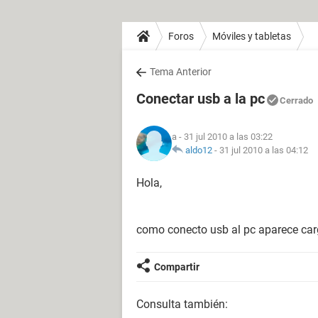
Foros
Móviles y tabletas
Tema Anterior
Conectar usb a la pc
Cerrado
a
- 31 jul 2010 a las 03:22
aldo12
-
31 jul 2010 a las 04:12
Hola,
como conecto usb al pc aparece carg
Compartir
Consulta también: