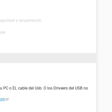
eguridad y recuperación
ide
 PC o EL cable del Usb. O los Driveers del USB no
com