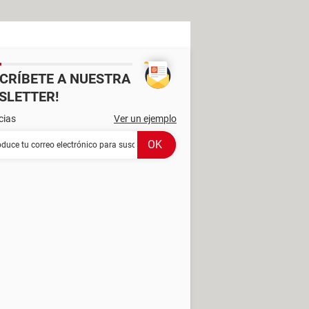
SCRÍBETE A NUESTRA
SLETTER!
cias
Ver un ejemplo