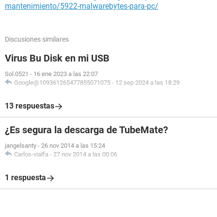
mantenimiento/5922-malwarebytes-para-pc/
Discusiones similares
Virus Bu Disk en mi USB
Sol.0521
-
16 ene 2023 a las 22:07
Google@109361265477855071075
-
12 sep 2024 a las 18:29
13 respuestas
¿Es segura la descarga de TubeMate?
jangelsanty
-
26 nov 2014 a las 15:24
Carlos-vialfa
-
27 nov 2014 a las 00:06
1 respuesta