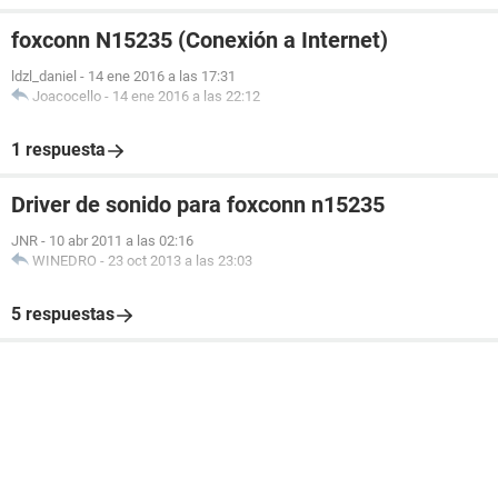
foxconn N15235 (Conexión a Internet)
ldzl_daniel
-
14 ene 2016 a las 17:31
Joacocello
-
14 ene 2016 a las 22:12
1 respuesta
Driver de sonido para foxconn n15235
JNR
-
10 abr 2011 a las 02:16
WINEDRO
-
23 oct 2013 a las 23:03
5 respuestas