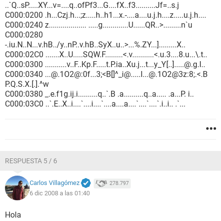
..`Q..sP.....XY...v=....q..ofPf3...G....fX..f3..........Jf=..s.j
C000:0200 .h...Czj.h...;z.....h..h1...x.-....a....u.j.h....z.....u.j.h....
C000:0240 z................... .....g.............U......QR..>.........n`u
C000:0280
-.iu.N..N...v.hB../y..nP..v.hB..SyX..u..>...%.ZY...].........X..
C000:02C0 .......X..U.....SQW.F.........<.v...........<.u.3....8.u...\.t..
C000:0300 ...........v..F..Kp.F.....t.P.ia..Xu.j...t...y_Y[..].....@.g.I..
C000:0340 ...@.1O2@:0f...3;<B[]^_i@.....I...@.1O2@3z:8;.<.B
P.Q.S.X.[.].^w
C000:0380 _.e.f1g.ij.i..........q..`.B .a..........q..a..... .a...P. i..
C000:03C0 ..`.E..X..i....`....i....`....a....a....`....`....`.i..i.. .`...
RESPUESTA 5 / 6
Carlos Villagómez
278.797
6 dic 2008 a las 01:40
Hola