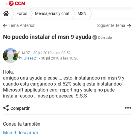
Foros
Mensajerías y chat
MSN
Tema Anterior
Siguiente Tema
No puedo instalar el msn 9 ayuda
Cerrado
CHARZ
- 30 jul 2010 a las 03:52
ulises21
-
30 jul 2010 a las 10:26
Hola,
amigos una ayuda please ... estoi instalandoo mi msn 9 y
cuando esta cargandoo x el 52% sale q esta instalandoo
Microsoft application error reporting y sale q no pude
instalar esooo .. nose porqueeeee :S:S:S
Compartir
Consulta también:
Msn 9 descargar