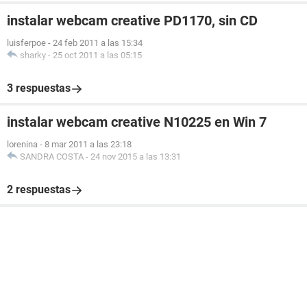
instalar webcam creative PD1170, sin CD
luisferpoe
-
24 feb 2011 a las 15:34
sharky
-
25 oct 2011 a las 05:15
3 respuestas
instalar webcam creative N10225 en Win 7
lorenina
-
8 mar 2011 a las 23:18
SANDRA COSTA
-
24 nov 2015 a las 13:31
2 respuestas