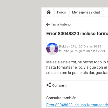
Foros
Mensajerías y chat
Tema Anterior
Error 80048820 incluso for
Ellektra
- 27 jul 2010 a las 20:35
elbrujo -
27 jul 2010 a las 22:24
Me sale este error, he hecho todo lo 
hasta formatear el pc y sigue con e
solucion me la pudierais dar, gracias
Compartir
Consulta también:
Error 80048820 incluso formateand