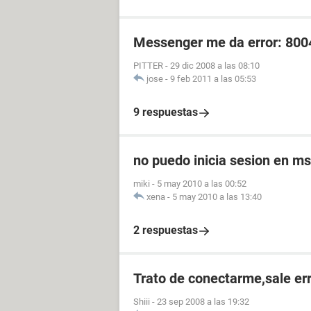
Messenger me da error: 80
PITTER
-
29 dic 2008 a las 08:10
jose
-
9 feb 2011 a las 05:53
9 respuestas
no puedo inicia sesion en m
miki
-
5 may 2010 a las 00:52
xena
-
5 may 2010 a las 13:40
2 respuestas
Trato de conectarme,sale er
Shiii
-
23 sep 2008 a las 19:32