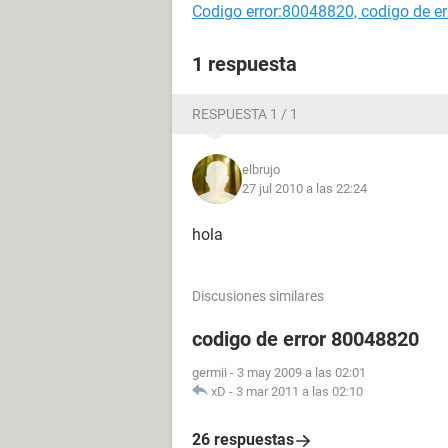
Codigo error:80048820, codigo de er
1 respuesta
RESPUESTA 1 / 1
elbrujo
27 jul 2010 a las 22:24
hola
Discusiones similares
codigo de error 80048820
germii
-
3 may 2009 a las 02:01
xD
-
3 mar 2011 a las 02:10
26 respuestas