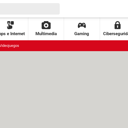
ps e Internet
Multimedia
Gaming
Cibersegurid
Videojuegos