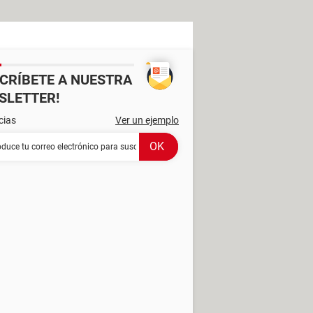
SCRÍBETE A NUESTRA
SLETTER!
cias
Ver un ejemplo