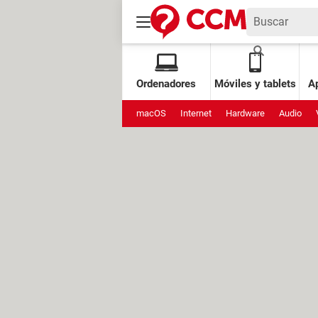
Ordenadores
Móviles y tablets
Ap
macOS
Internet
Hardware
Audio