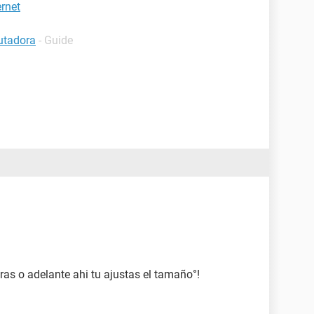
ernet
utadora
- Guide
atras o adelante ahi tu ajustas el tamaño°!