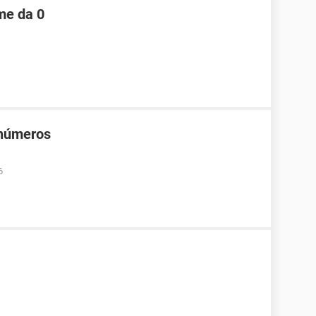
me da 0
 números
6