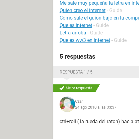
Me sale muy pequeña la letra en int
Quien creo el internet
- Guide
Como sale el guion bajo en la comp
Que es internet
- Guide
Letra arroba
- Guide
Que es ww3 en internet
- Guide
5 respuestas
RESPUESTA 1 / 5
Mejor respuesta
Czar
24 ago 2010 a las 03:37
ctrl+roll ( la rueda del raton) hacia 