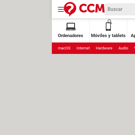
Ordenadores
Móviles y tablets
Ap
macOS
Internet
Hardware
Audio