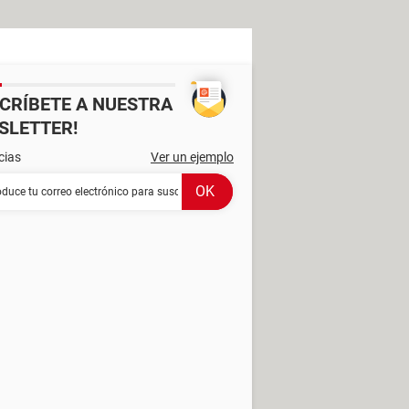
SCRÍBETE A NUESTRA
SLETTER!
cias
Ver un ejemplo