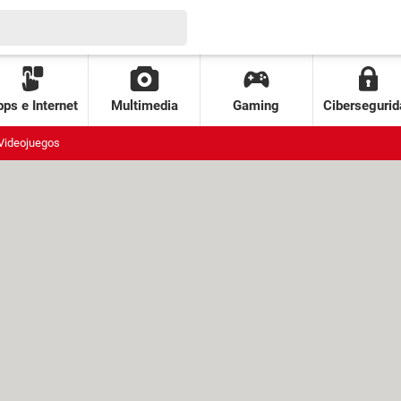
ps e Internet
Multimedia
Gaming
Cibersegurid
Videojuegos