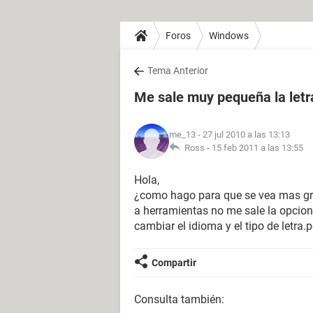
Foros
Windows
Tema Anterior
Me sale muy pequeña la letra
me_13
- 27 jul 2010 a las 13:13
Ross -
15 feb 2011 a las 13:55
Hola,
¿como hago para que se vea mas gra
a herramientas no me sale la opcion
cambiar el idioma y el tipo de letr
Compartir
Consulta también: