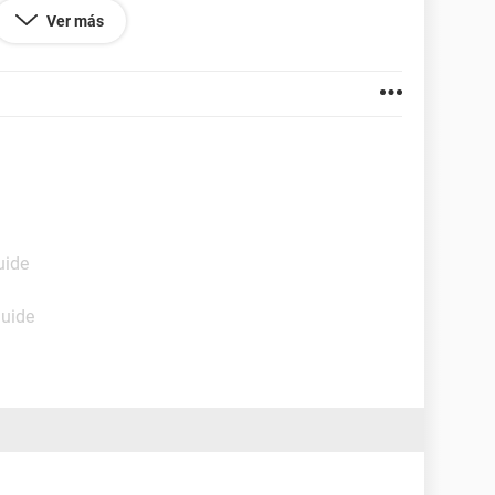
Ver más
uide
Guide