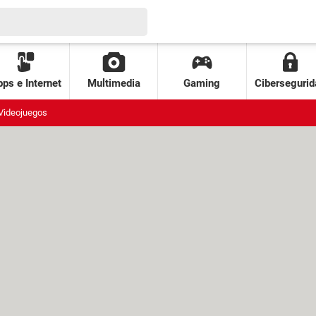
ps e Internet
Multimedia
Gaming
Cibersegurid
Videojuegos