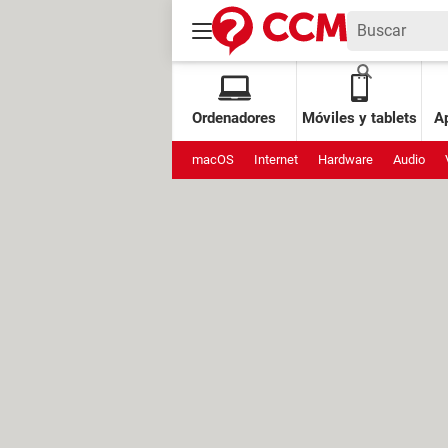
Ordenadores
Móviles y tablets
Ap
macOS
Internet
Hardware
Audio