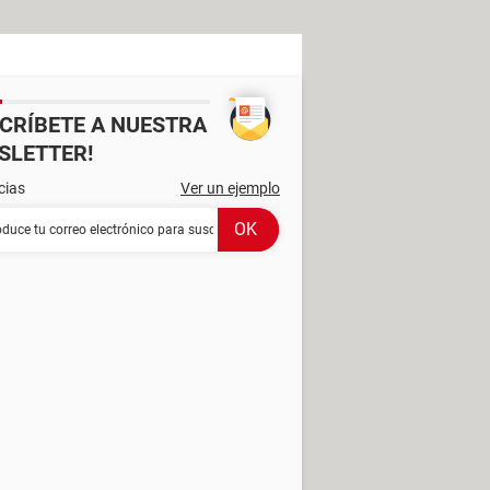
SCRÍBETE A NUESTRA
SLETTER!
cias
Ver un ejemplo