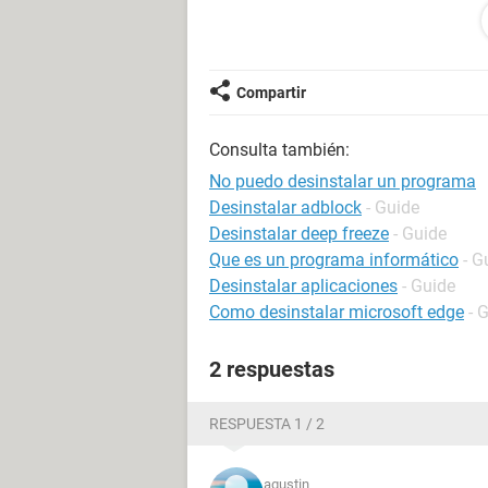
ojala me puedan ayudar saludos
Compartir
Consulta también:
No puedo desinstalar un programa
Desinstalar adblock
- Guide
Desinstalar deep freeze
- Guide
Que es un programa informático
- G
Desinstalar aplicaciones
- Guide
Como desinstalar microsoft edge
- 
2 respuestas
RESPUESTA 1 / 2
agustin