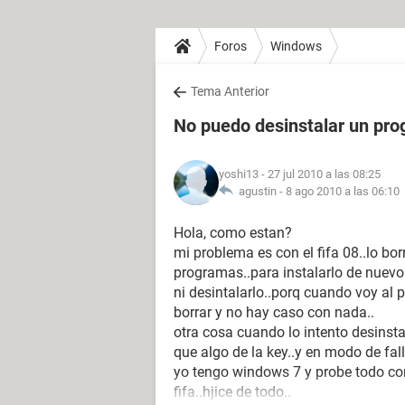
Foros
Windows
Tema Anterior
No puedo desinstalar un pr
yoshi13
- 27 jul 2010 a las 08:25
agustin -
8 ago 2010 a las 06:10
Hola, como estan?
mi problema es con el fifa 08..lo bor
programas..para instalarlo de nuevo.
ni desintalarlo..porq cuando voy al 
borrar y no hay caso con nada..
otra cosa cuando lo intento desinstal
que algo de la key..y en modo de fall
yo tengo windows 7 y probe todo con t
fifa..hjice de todo..