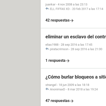
juankar
-
4 nov 2008 a las 23:13
ELL FIFFAS XD
-
20 feb 2017 a las 17:14
42 respuestas
eliminar un esclavo del contr
elias1988
-
28 sep 2016 a las 17:45
piratacrimson
-
28 sep 2016 a las 21:00
1 respuesta
¿Cómo burlar bloqueos a sit
strangel
-
18 jun 2009 a las 18:18
AnonimaxD
-
8 mar 2018 a las 19:24
47 respuestas