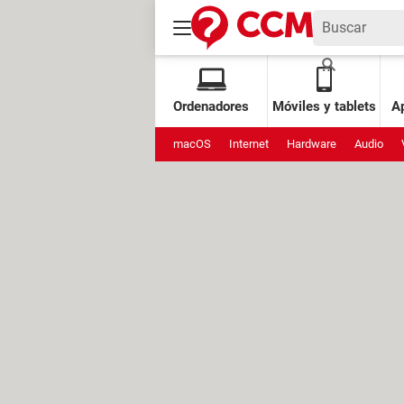
Ordenadores
Móviles y tablets
Ap
macOS
Internet
Hardware
Audio