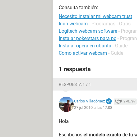
Consulta también:
Necesito instalar mi webcam trust
Iriun webcam
- Programas - Otros
Logitech webcam software
- Progra
Instalar pokerstars para pc
- Progra
Instalar opera en ubuntu
- Guide
Como activar webcam
- Guide
1 respuesta
RESPUESTA 1 / 1
Carlos Villagómez
278.797
27 jul 2010 a las 17:08
Hola
Escríbenos
el modelo exacto
de tu 