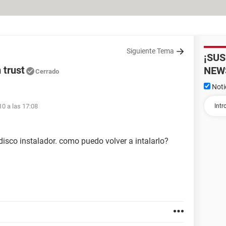
Siguiente Tema
¡SU
 trust
NEW
Cerrado
Noti
10 a las 17:08
isco instalador. como puedo volver a intalarlo?