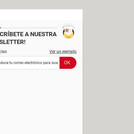
SCRÍBETE A NUESTRA
SLETTER!
cias
Ver un ejemplo