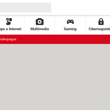
ps e Internet
Multimedia
Gaming
Cibersegurid
Videojuegos