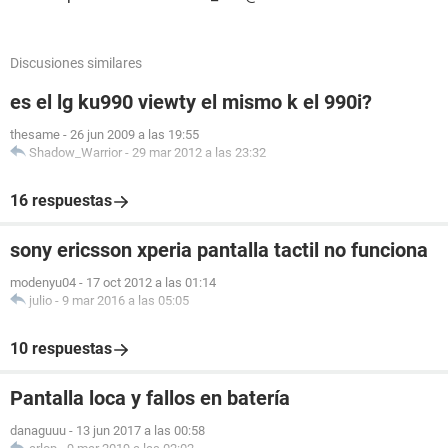
Discusiones similares
es el lg ku990 viewty el mismo k el 990i?
thesame
-
26 jun 2009 a las 19:55
Shadow_Warrior
-
29 mar 2012 a las 23:32
16 respuestas
sony ericsson xperia pantalla tactil no funciona
modenyu04
-
17 oct 2012 a las 01:14
julio
-
9 mar 2016 a las 05:05
10 respuestas
Pantalla loca y fallos en batería
danaguuu
-
13 jun 2017 a las 00:58