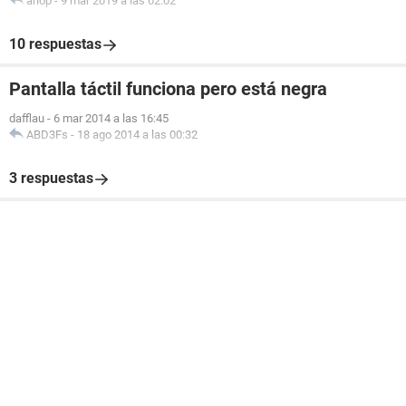
arlop
-
9 mar 2019 a las 02:02
10 respuestas
Pantalla táctil funciona pero está negra
dafflau
-
6 mar 2014 a las 16:45
ABD3Fs
-
18 ago 2014 a las 00:32
3 respuestas